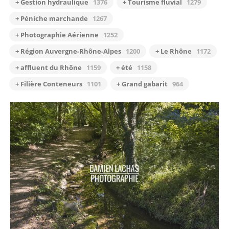
+ Gestion hydraulique
1376
+ Tourisme fluvial
1279
+ Péniche marchande
1267
+ Photographie Aérienne
1252
+ Région Auvergne-Rhône-Alpes
1200
+ Le Rhône
1172
+ affluent du Rhône
1159
+ été
1158
+ Filière Conteneurs
1101
+ Grand gabarit
964