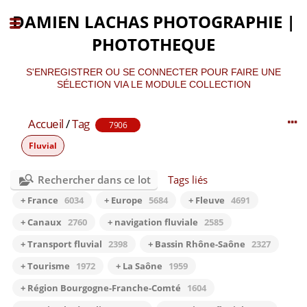
DAMIEN LACHAS PHOTOGRAPHIE |
PHOTOTHEQUE
S'ENREGISTRER OU SE CONNECTER POUR FAIRE UNE
SÉLECTION VIA LE MODULE COLLECTION
Accueil
/
Tag
7906
Fluvial
Rechercher dans ce lot
Tags liés
+ France
6034
+ Europe
5684
+ Fleuve
4691
+ Canaux
2760
+ navigation fluviale
2585
+ Transport fluvial
2398
+ Bassin Rhône-Saône
2327
+ Tourisme
1972
+ La Saône
1959
+ Région Bourgogne-Franche-Comté
1604