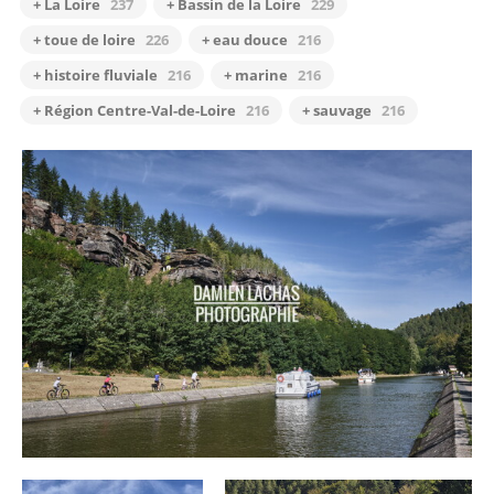
+ La Loire
237
+ Bassin de la Loire
229
+ toue de loire
226
+ eau douce
216
+ histoire fluviale
216
+ marine
216
+ Région Centre-Val-de-Loire
216
+ sauvage
216