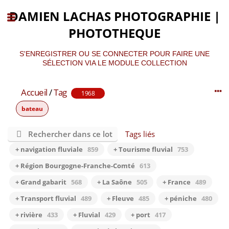
DAMIEN LACHAS PHOTOGRAPHIE |
PHOTOTHEQUE
S'ENREGISTRER OU SE CONNECTER POUR FAIRE UNE
SÉLECTION VIA LE MODULE COLLECTION
Accueil
/
Tag
1968
bateau
Rechercher dans ce lot
Tags liés
+ navigation fluviale
859
+ Tourisme fluvial
753
+ Région Bourgogne-Franche-Comté
613
+ Grand gabarit
568
+ La Saône
505
+ France
489
+ Transport fluvial
489
+ Fleuve
485
+ péniche
480
+ rivière
433
+ Fluvial
429
+ port
417